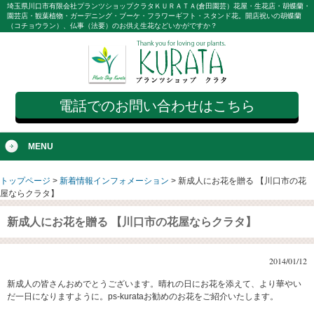
埼玉県川口市有限会社プランツショップクラタＫＵＲＡＴＡ(倉田園芸）花屋・生花店・胡蝶蘭・
園芸店・観葉植物・ガーデニング・ブーケ・フラワーギフト・スタンド花。開店祝いの胡蝶蘭
（コチョウラン）、仏事（法要）のお供え生花などいかがですか？
電話でのお問い合わせはこちら
MENU
トップページ
>
新着情報インフォメーション
>
新成人にお花を贈る 【川口市の花
屋ならクラタ】
新成人にお花を贈る 【川口市の花屋ならクラタ】
2014/01/12
新成人の皆さんおめでとうございます。晴れの日にお花を添えて、より華やい
だ一日になりますように。ps-kurataお勧めのお花をご紹介いたします。