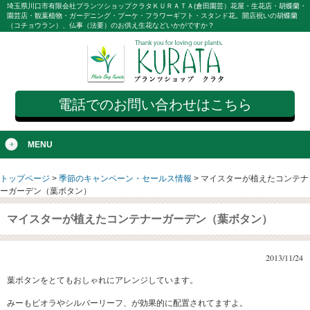
埼玉県川口市有限会社プランツショップクラタＫＵＲＡＴＡ(倉田園芸）花屋・生花店・胡蝶蘭・
園芸店・観葉植物・ガーデニング・ブーケ・フラワーギフト・スタンド花。開店祝いの胡蝶蘭
（コチョウラン）、仏事（法要）のお供え生花などいかがですか？
電話でのお問い合わせはこちら
MENU
トップページ
>
季節のキャンペーン・セールス情報
>
マイスターが植えたコンテナ
ーガーデン（葉ボタン）
マイスターが植えたコンテナーガーデン（葉ボタン）
2013/11/24
葉ボタンをとてもおしゃれにアレンジしています。
みーもビオラやシルバーリーフ、が効果的に配置されてますよ。