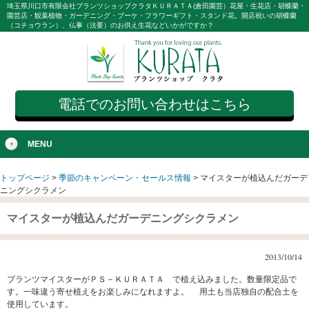
埼玉県川口市有限会社プランツショップクラタＫＵＲＡＴＡ(倉田園芸）花屋・生花店・胡蝶蘭・
園芸店・観葉植物・ガーデニング・ブーケ・フラワーギフト・スタンド花。開店祝いの胡蝶蘭
（コチョウラン）、仏事（法要）のお供え生花などいかがですか？
電話でのお問い合わせはこちら
MENU
トップページ
>
季節のキャンペーン・セールス情報
>
マイスターが植込んだガーデ
ニングシクラメン
マイスターが植込んだガーデニングシクラメン
2013/10/14
プランツマイスターがＰＳ－ＫＵＲＡＴＡ で植え込みました。数量限定品で
す。一味違う寄せ植えをお楽しみになれますよ。 用土も当店独自の配合土を
使用しています。