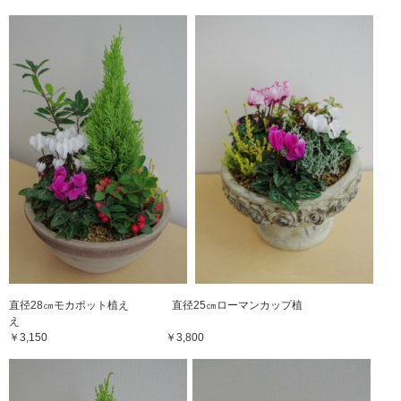
直径28㎝モカポット植え 直径25㎝ローマンカップ植
え
￥3,150 ￥3,800