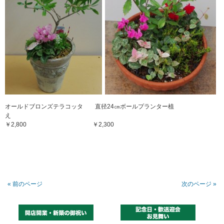
オールドブロンズテラコッタ 直径24㎝ボールプランター植
え
￥2,800 ￥2,300
« 前のページ
次のページ »