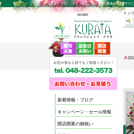
８月２０（火），２１（水），２２（木）夏休み頂きますの
トッ
2
新着情報・ブログ
キャンペーン・セール情報
開店開業の御祝い