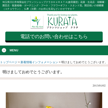
埼玉県川口市有限会社プランツショップクラタＫＵＲＡＴＡ(倉田園芸）花屋・生花店・胡蝶蘭・
園芸店・観葉植物・ガーデニング・ブーケ・フラワーギフト・スタンド花。開店祝いの胡蝶蘭
（コチョウラン）、仏事（法要）のお供え生花などいかがですか？
電話でのお問い合わせはこちら
MENU
トップページ
>
新着情報インフォメーション
>
明けましておめでとうございます。
明けましておめでとうございます。
2013/01/02