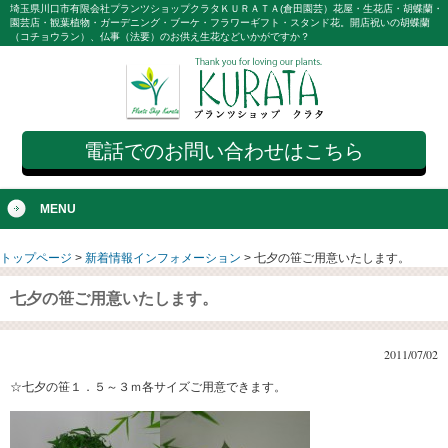
埼玉県川口市有限会社プランツショップクラタＫＵＲＡＴＡ(倉田園芸）花屋・生花店・胡蝶蘭・
園芸店・観葉植物・ガーデニング・ブーケ・フラワーギフト・スタンド花。開店祝いの胡蝶蘭
（コチョウラン）、仏事（法要）のお供え生花などいかがですか？
電話でのお問い合わせはこちら
MENU
トップページ
>
新着情報インフォメーション
>
七夕の笹ご用意いたします。
七夕の笹ご用意いたします。
2011/07/02
☆七夕の笹１．５～３ｍ各サイズご用意できます。