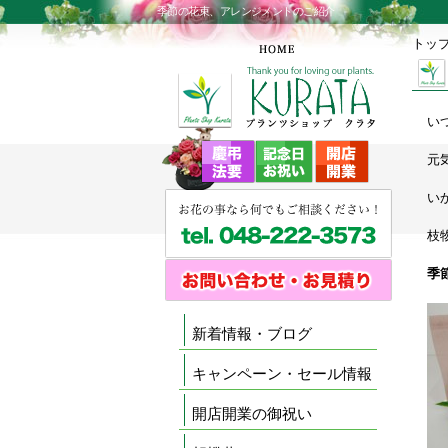
季節の花束、アレンジメントのご紹介
トッ
い
元
い
枝
季
新着情報・ブログ
キャンペーン・セール情報
開店開業の御祝い