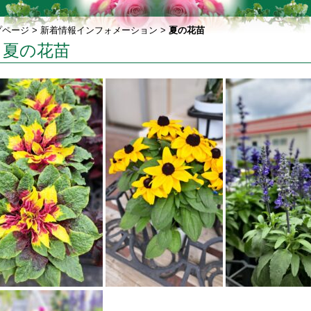
プページ
>
新着情報インフォメーション
>
夏の花苗
夏の花苗