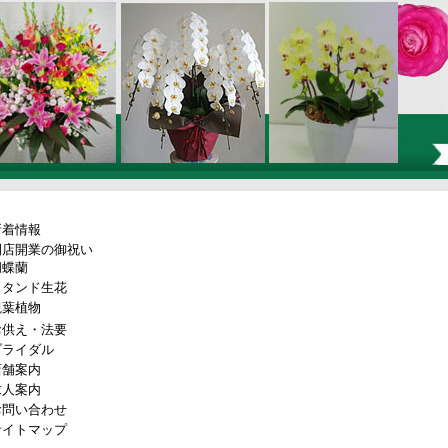
新着情報
開店開業の御祝い
胡蝶蘭
スタンド生花
観葉植物
お供え・法要
ブライダル
店舗案内
求人案内
お問い合わせ
サイトマップ